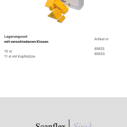
Lagerungsset
Artikel nr
mit verschiedenen Kissen
6562S
10 st
6563S
11 st mit Kopfstütze