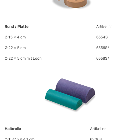
Rund / Platte
​Artikel nr
Ø 15 x 4 cm
6554S
Ø 22 x 5 cm
6556S*
Ø 22 x 5 cm mit Loch
6558S*
Halbrolle
Artikel nr
Ø 15/7,5 x 40 cm
6306S