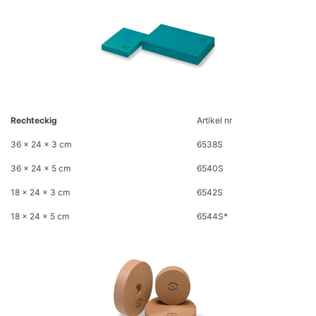
Rechteckig
​Artikel nr
36 x 24 x 3 cm
6538S
36 x 24 x 5 cm
6540S
18 x 24 x 3 cm
6542S
18 x 24 x 5 cm
6544S*