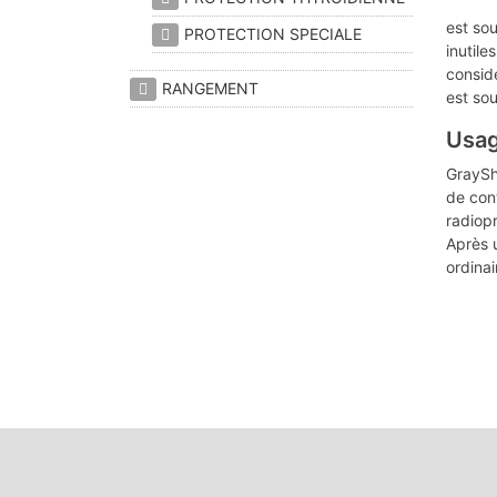
est so
PROTECTION SPECIALE
inutile
considé
RANGEMENT
est sou
Usag
GrayShi
de cont
radiop
Après u
ordinai