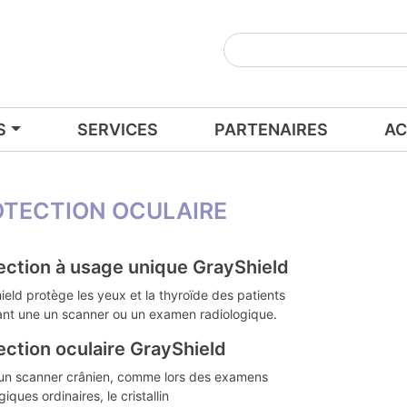
S
SERVICES
PARTENAIRES
AC
OTECTION OCULAIRE
ection à usage unique GrayShield
eld protège les yeux et la thyroïde des patients
ant une un scanner ou un examen radiologique.
ection oculaire GrayShield
’un scanner crânien, comme lors des examens
giques ordinaires, le cristallin